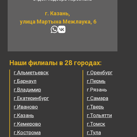
г. Казань,
улица Мартына Межлаука, 6
Наши филиалы в 28 городах:
г.Альметьевск
г.Оренбург
г.Барнаул
г.Пермь
г.Владимир
г.Рязань
г.Екатеринбург
г.Самара
г.Иваново
г.Тверь
г.Казань
г.Тольятти
г.Кемерово
г.Томск
г.Кострома
г.Тула