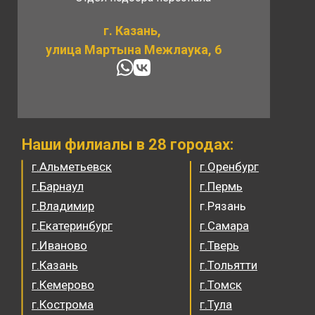
г. Казань,
улица Мартына Межлаука, 6
Наши филиалы в 28 городах:
г.Альметьевск
г.Оренбург
г.Барнаул
г.Пермь
г.Владимир
г.Рязань
г.Екатеринбург
г.Самара
г.Иваново
г.Тверь
г.Казань
г.Тольятти
г.Кемерово
г.Томск
г.Кострома
г.Тула