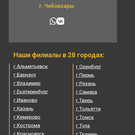
г. Чебоксары
Наши филиалы в 28 городах:
г.Альметьевск
г.Оренбург
г.Барнаул
г.Пермь
г.Владимир
г.Рязань
г.Екатеринбург
г.Самара
г.Иваново
г.Тверь
г.Казань
г.Тольятти
г.Кемерово
г.Томск
г.Кострома
г.Тула
г.Красноярск
г.Тюмень