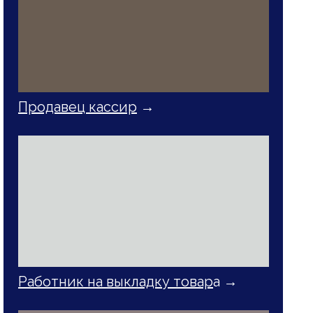
Продавец кассир
→
Работник на выкладку товар
а →