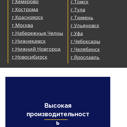
г.Кемерово
г.Томск
г.Кострома
г.Тула
г.Красноярск
г.Тюмень
г.Москва
г.Ульяновск
г.Набережные Челны
г.Уфа
г.Нижнекамск
г.Чебоксары
г.Нижний Новгород
г.Челябинск
г.Новосибирск
г.Ярославль
Высокая
производительност
ь