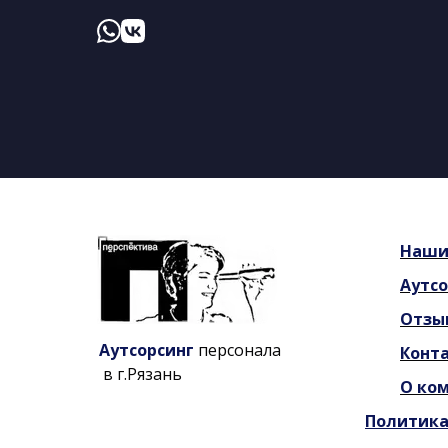
Наш
Аутсо
Отзы
Аутсорсинг
персонала
Конт
в г.Рязань
О ко
Политика