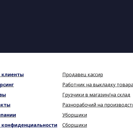
и
клиенты
Продавец кассир
рсинг
Работник на выкладку товар
вы
Грузчики в магазин/на склад
акты
Разнорабочий на производст
мпании
Уборщики
 конфиденциальности
Сборщики