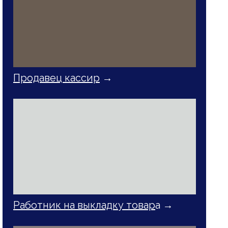
Продавец кассир
→
Работник на выкладку товар
а →