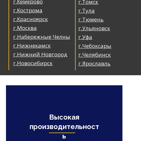
г.Кемерово
г.Томск
г.Кострома
г.Тула
г.Красноярск
г.Тюмень
г.Москва
г.Ульяновск
г.Набережные Челны
г.Уфа
г.Нижнекамск
г.Чебоксары
г.Нижний Новгород
г.Челябинск
г.Новосибирск
г.Ярославль
Высокая
производительност
ь