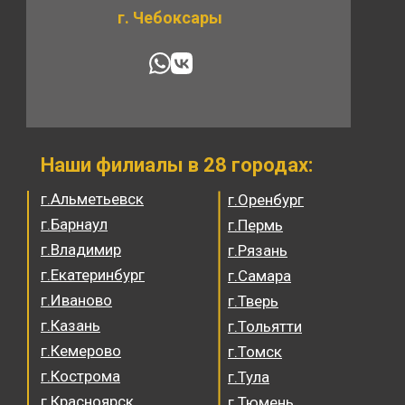
г. Чебоксары
Наши филиалы в 28 городах:
г.Альметьевск
г.Оренбург
г.Барнаул
г.Пермь
г.Владимир
г.Рязань
г.Екатеринбург
г.Самара
г.Иваново
г.Тверь
г.Казань
г.Тольятти
г.Кемерово
г.Томск
г.Кострома
г.Тула
г.Красноярск
г.Тюмень