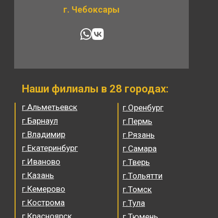
г. Чебоксары
Наши филиалы в 28 городах:
г.Альметьевск
г.Оренбург
г.Барнаул
г.Пермь
г.Владимир
г.Рязань
г.Екатеринбург
г.Самара
г.Иваново
г.Тверь
г.Казань
г.Тольятти
г.Кемерово
г.Томск
г.Кострома
г.Тула
г.Красноярск
г.Тюмень