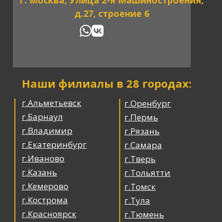
г. Москва, Улица 2-я Машиностроения,
д.27, строение 6
Наши филиалы в 28 городах:
г.Альметьевск
г.Оренбург
г.Барнаул
г.Пермь
г.Владимир
г.Рязань
г.Екатеринбург
г.Самара
г.Иваново
г.Тверь
г.Казань
г.Тольятти
г.Кемерово
г.Томск
г.Кострома
г.Тула
г.Красноярск
г.Тюмень