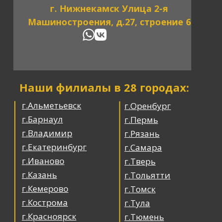
г. Нижнекамск Улица 2-я
Машиностроения, д.27, строение 6
Наши филиалы в 28 городах:
г.Альметьевск
г.Оренбург
г.Барнаул
г.Пермь
г.Владимир
г.Рязань
г.Екатеринбург
г.Самара
г.Иваново
г.Тверь
г.Казань
г.Тольятти
г.Кемерово
г.Томск
г.Кострома
г.Тула
г.Красноярск
г.Тюмень