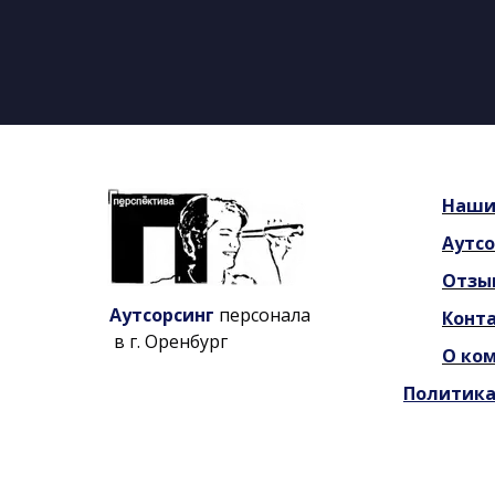
Наш
Аутсо
Отзы
Аутсорсинг
персонала
Конт
в г. Оренбург
О ко
Политика