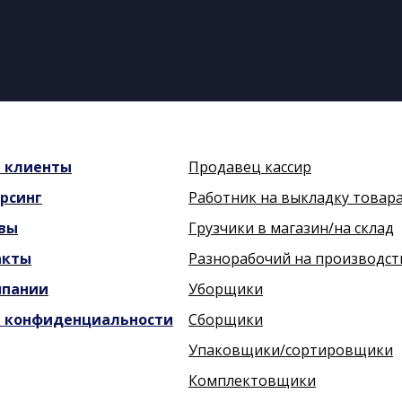
и
клиенты
Продавец кассир
рсинг
Работник на выкладку товар
вы
Грузчики в магазин/на склад
акты
Разнорабочий на производст
мпании
Уборщики
 конфиденциальности
Сборщики
Упаковщики/сортировщики
Комплектовщики