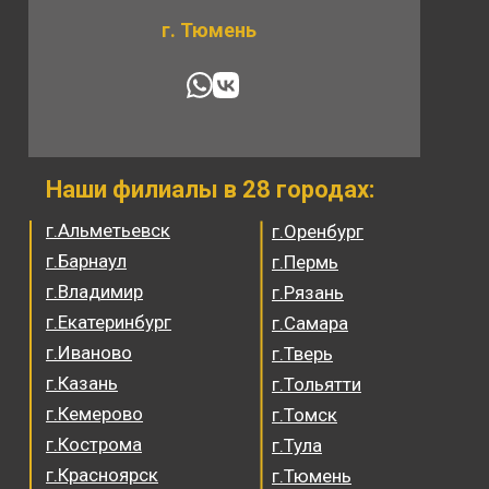
г. Тюмень
Наши филиалы в 28 городах:
г.Альметьевск
г.Оренбург
г.Барнаул
г.Пермь
г.Владимир
г.Рязань
г.Екатеринбург
г.Самара
г.Иваново
г.Тверь
г.Казань
г.Тольятти
г.Кемерово
г.Томск
г.Кострома
г.Тула
г.Красноярск
г.Тюмень