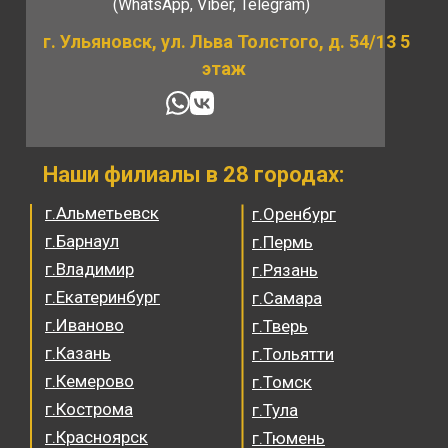
(WhatsApp, Viber, Telegram)
г. Ульяновск, ул. Льва Толстого, д. 54/13 5
этаж
Наши филиалы в 28 городах:
г.Альметьевск
г.Оренбург
г.Барнаул
г.Пермь
г.Владимир
г.Рязань
г.Екатеринбург
г.Самара
г.Иваново
г.Тверь
г.Казань
г.Тольятти
г.Кемерово
г.Томск
г.Кострома
г.Тула
г.Красноярск
г.Тюмень