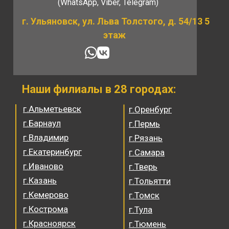
(WhatsApp, Viber, Telegram)
г. Ульяновск, ул. Льва Толстого, д. 54/13 5
этаж
Наши филиалы в 28 городах:
г.Альметьевск
г.Оренбург
г.Барнаул
г.Пермь
г.Владимир
г.Рязань
г.Екатеринбург
г.Самара
г.Иваново
г.Тверь
г.Казань
г.Тольятти
г.Кемерово
г.Томск
г.Кострома
г.Тула
г.Красноярск
г.Тюмень