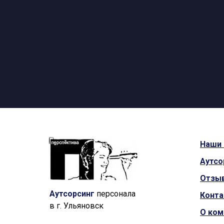
Наши
Аутсо
Отзы
Аутсорсинг
персонала
Конт
в г. Ульяновск
О ком