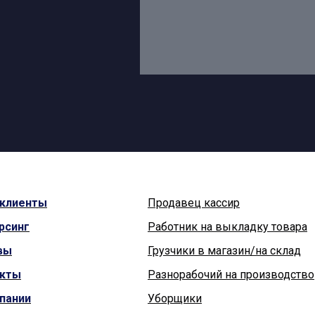
клиенты
Продавец кассир
рсинг
Работник на выкладку товара
вы
Грузчики в магазин/на склад
акты
Разнорабочий на производство
пании
Уборщики