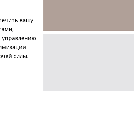
печить вашу
тами,
 и управлению
тимизации
очей силы.