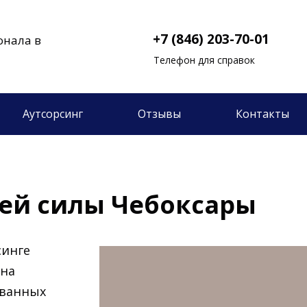
+7 (846) 203-70-01
онала в
Телефон для справок
Аутсорсинг
Отзывы
Контакты
чей силы Чебоксары
синге
 на
ованных