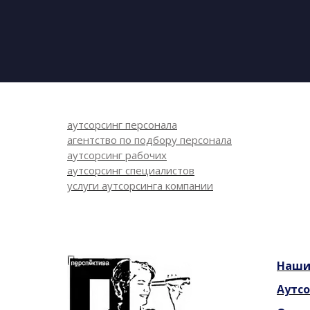
аутсорсинг персонала
агентство по подбору персонала
аутсорсинг рабочих
аутсорсинг специалистов
услуги аутсорсинга компании
Наш
Аутсо