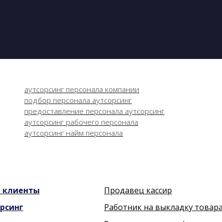
аутсорсинг персонала компании
подбор персонала аутсорсинг
предоставление персонала аутсорсинг
аутсорсинг рабочего персонала
аутсорсинг найм персонала
и
клиенты
Продавец кассир
рсинг
Работник на выкладку товар