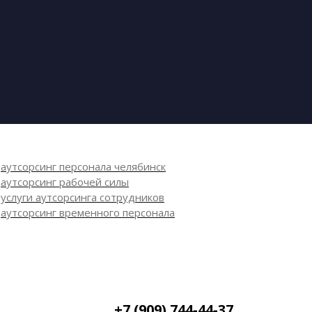
аутсорсинг персонала челябинск
аутсорсинг рабочей силы
услуги аутсорсинга сотрудников
аутсорсинг временного персонала
+7 (909) 744-44-37