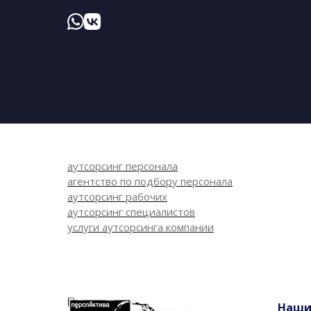
аутсорсинг персонала
агентство по подбору персонала
аутсорсинг рабочих
аутсорсинг специалистов
услуги аутсорсинга компании
Наш