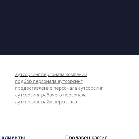
аутсорсинг персонала компании
подбор персонала аутсорсинг
предоставление персонала аутсорсинг
аутсорсинг рабочего персонала
аутсорсинг найм персонала
и
клиенты
Продавец кассир