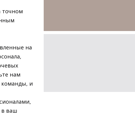
а точном
енным
авленные на
сонала,
ючевых
ьте нам
 команды, и
сионалами,
 в ваш