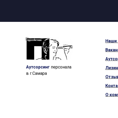
Наши
Вакан
Аутсо
Аутсорсинг
персонала
Лизин
в г.Самара
Отзы
Конт
О ком