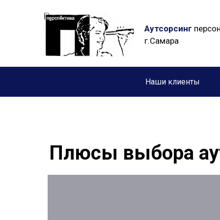
Аутсорсинг
персон
г.Самара
Наши клиенты
Плюсы выбора ау