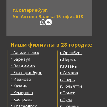
г.Екатеринбург,
Ул. Антона Валека 15, офис 618
Наши филиалы в 28 городах:
г.Альметьевск
г.Оренбург
г.Барнаул
г.Пермь
г.Владимир
г.Рязань
г.Екатеринбург
г.Самара
г.Иваново
г.Тверь
г.Казань
г.Тольятти
г.Кемерово
г.Томск
г.Кострома
г.Тула
г.Красноярск
г.Тюмень