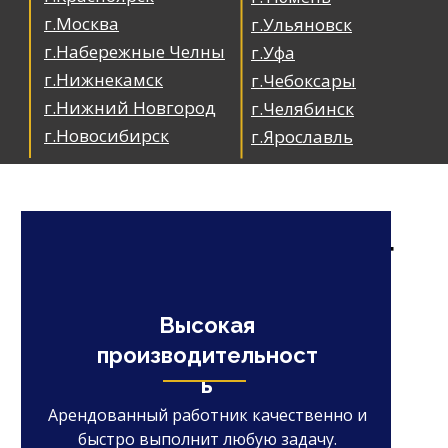
г.Москва
г.Ульяновск
г.Набережные Челны
г.Уфа
г.Нижнекамск
г.Чебоксары
г.Нижний Новгород
г.Челябинск
г.Новосибирск
г.Ярославль
Аутстаффинг и лизинг
персонала в
Екатеринбурге
Высокая
производительност
ь
Арендованный работник качественно и
быстро выполнит любую задачу.