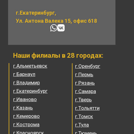
г.Екатеринбург,
Ул. Антона Валека 15, офис 618
Наши филиалы в 28 городах:
г.Альметьевск
г.Оренбург
г.Барнаул
г.Пермь
г.Владимир
г.Рязань
г.Екатеринбург
г.Самара
г.Иваново
г.Тверь
г.Казань
г.Тольятти
г.Кемерово
г.Томск
г.Кострома
г.Тула
г.Красноярск
г.Тюмень