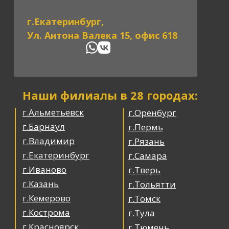
г.Екатеринбург,
Ул. Антона Валека 15, офис 618
Наши филиалы в 28 городах:
г.Альметьевск
г.Оренбург
г.Барнаул
г.Пермь
г.Владимир
г.Рязань
г.Екатеринбург
г.Самара
г.Иваново
г.Тверь
г.Казань
г.Тольятти
г.Кемерово
г.Томск
г.Кострома
г.Тула
г.Красноярск
г.Тюмень