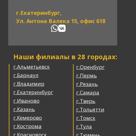
г.Екатеринбург,
Ул. Антона Валека 15, офис 618
Наши филиалы в 28 городах:
г.Альметьевск
г.Оренбург
г.Барнаул
г.Пермь
г.Владимир
г.Рязань
г.Екатеринбург
г.Самара
г.Иваново
г.Тверь
г.Казань
г.Тольятти
г.Кемерово
г.Томск
г.Кострома
г.Тула
г.Красноярск
г.Тюмень