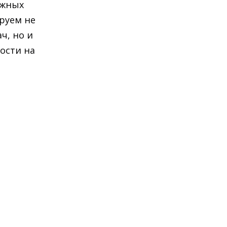
ажных
руем не
ч, но и
ости на