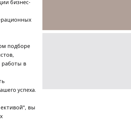
ии бизнес-
ерационных
ом подборе
стов,
 работы в
ть
шего успеха.
пективой", вы
х