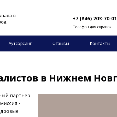
онала в
+7 (846) 203-70-01
род
Телефон для справок
Аутсорсинг
Отзывы
Контакты
иалистов в Нижнем Нов
жный партнер
миссия -
адровые